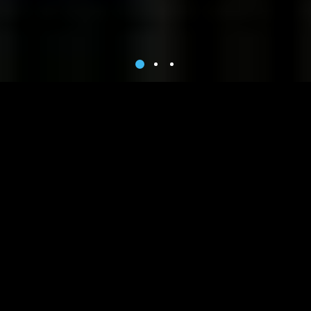
关于老哥俱乐部平台